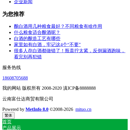
企业新闻
为您推荐
酿白酒用几种粮食最好？不同粮食有啥作用
什么粮食适合酿酒呢？
白酒的酿造工艺有哪些
家里如有白酒，牢记这4个“不要”
很多人存白酒都做错了！瓶盖拧太紧，反倒漏酒跑味，
看完别再犯错
服务热线
18608705688
我的网站 版权所有 2008-2020 滇ICP备8888888
云南富仕达商贸有限公司
Powered by
MetInfo 8.0
©2008-2026
mituo.cn
繁体
首页
产品展示