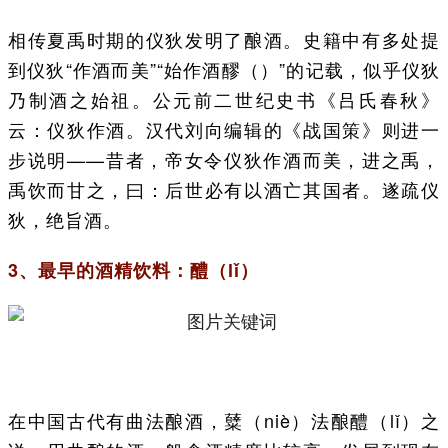
相传夏禹时期的仪狄发明了酿酒。史籍中有多处提
到仪狄“作酒而美”“始作酒醪（）”的记载，似乎仪狄
乃制酒之始祖。公元前二世纪史书《吕氏春秋》
云：仪狄作酒。汉代刘向编辑的《战国策》则进一
步说明——昔者，帝女令仪狄作酒而美，进之禹，
禹饮而甘之，曰：后世必有以酒亡其国者。遂疏仪
狄，绝旨酒。
3、最早的酒精饮料：醴（lǐ）
在中国古代有曲法酿酒，糵（niè）法酿醴（lǐ）之